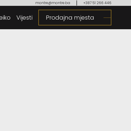
|
montre@montre.ba
+387 51 266 446
eiko
gija
Vijesti
Prodajna mjesta