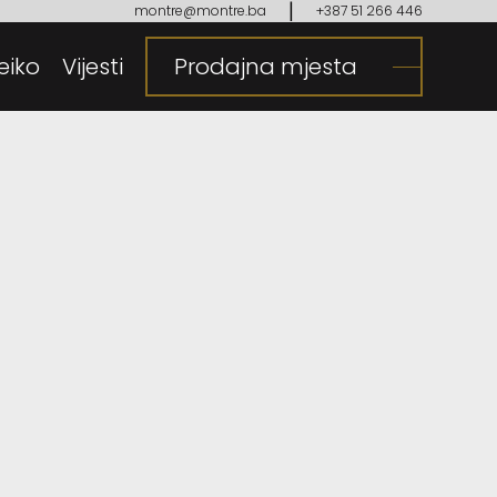
|
montre@montre.ba
+387 51 266 446
eiko
gija
Vijesti
Prodajna mjesta