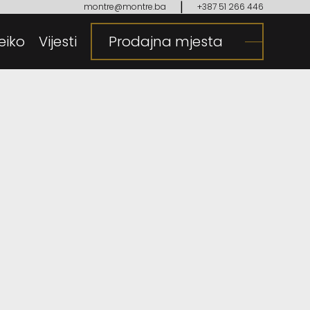
|
montre@montre.ba
+387 51 266 446
eiko
gija
Vijesti
Prodajna mjesta