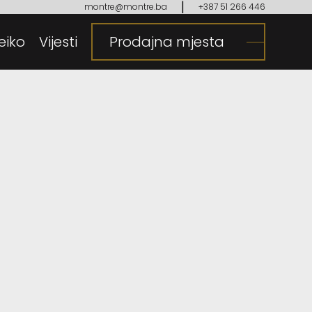
|
montre@montre.ba
+387 51 266 446
eiko
gija
Vijesti
Prodajna mjesta