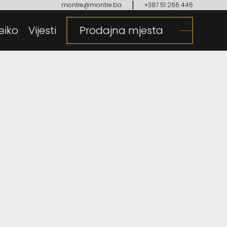
|
montre@montre.ba
+387 51 266 446
eiko
gija
Vijesti
Prodajna mjesta