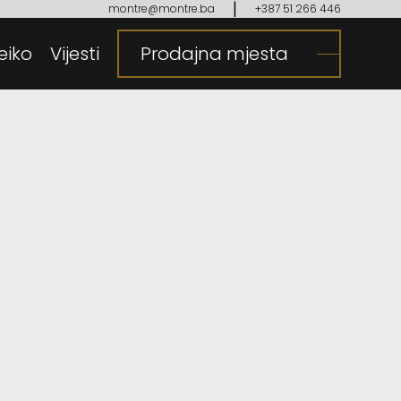
|
montre@montre.ba
+387 51 266 446
eiko
gija
Vijesti
Prodajna mjesta