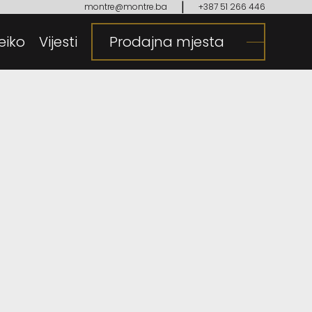
|
montre@montre.ba
+387 51 266 446
eiko
gija
Vijesti
Prodajna mjesta