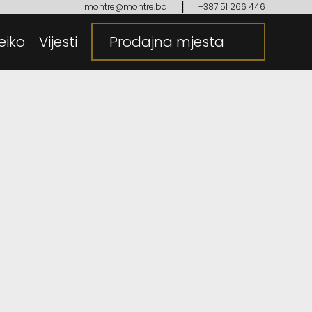
|
montre@montre.ba
+387 51 266 446
eiko
gija
Vijesti
Prodajna mjesta