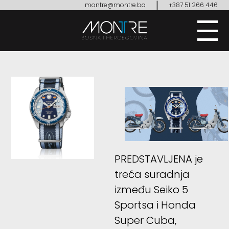
|
montre@montre.ba
+387 51 266 446
PREDSTAVLJENA je
treća suradnja
između Seiko 5
Sportsa i Honda
Super Cuba,