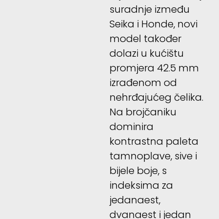
suradnje između
Seika i Honde, novi
model također
dolazi u kućištu
promjera 42.5 mm
izrađenom od
nehrđajućeg čelika.
Na brojčaniku
dominira
kontrastna paleta
tamnoplave, sive i
bijele boje, s
indeksima za
jedanaest,
dvanaest i jedan