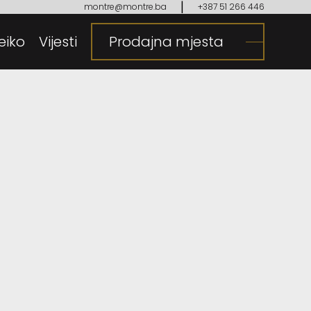
|
montre@montre.ba
+387 51 266 446
eiko
gija
Vijesti
Prodajna mjesta