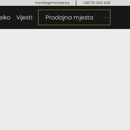
|
montre@montre.ba
+387 51 266 446
eiko
gija
Vijesti
Prodajna mjesta