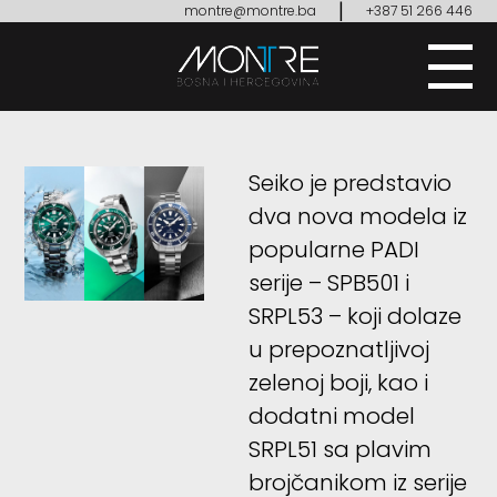
|
montre@montre.ba
+387 51 266 446
Seiko je predstavio
dva nova modela iz
popularne PADI
serije – SPB501 i
SRPL53 – koji dolaze
u prepoznatljivoj
zelenoj boji, kao i
dodatni model
SRPL51 sa plavim
brojčanikom iz serije