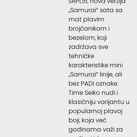
SRPL51, nova verzija
„Samurai“ sata sa
mat plavim
brojčanikom i
bezelom, koji
zadržava sve
tehničke
karakteristike mini
„Samurai“ linije, ali
bez PADI oznake.
Time Seiko nudi i
klasičniju varijantu u
popularnoj plavoj
boji, koja već
godinama važi za