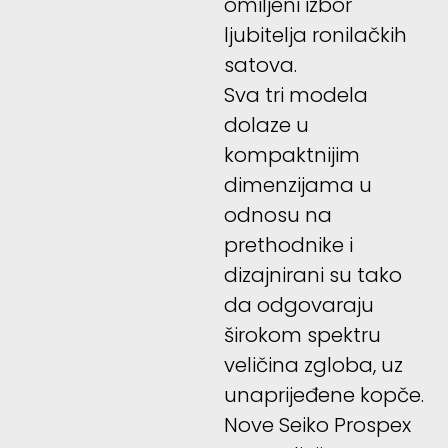
omiljeni izbor
ljubitelja ronilačkih
satova.
Sva tri modela
dolaze u
kompaktnijim
dimenzijama u
odnosu na
prethodnike i
dizajnirani su tako
da odgovaraju
širokom spektru
veličina zgloba, uz
unaprijeđene kopče.
Nove Seiko Prospex