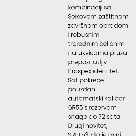
kombinaciji sa
Seikovom zaštitnom
završnom obradom
i robusnim
trorednim čeličnim
narukvicama pruža
prepoznatljiv
Prospex identitet.
Sat pokreće
pouzdani
automatski kalibar
6R55 s rezervom
snage do 72 sata.
Drugi novitet,
SRPL53, dio je mini