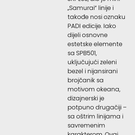
„Samurai“ linije i
takođe nosi oznaku
PADI edicije. Iako
dijeli osnovne
estetske elemente
sa SPB501,
uključujući zeleni
bezel i nijansirani
brojčanik sa
motivom okeana,
dizajnerski je
potpuno drugačiji –
sa oštrim linijama i
savremenim
karakterom. Ovaj