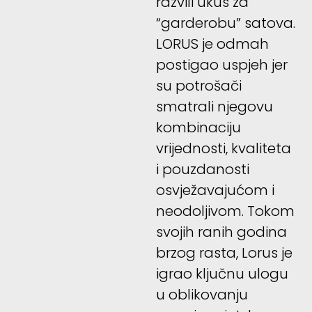
razvili ukus za
“garderobu” satova.
LORUS je odmah
postigao uspjeh jer
su potrošači
smatrali njegovu
kombinaciju
vrijednosti, kvaliteta
i pouzdanosti
osvježavajućom i
neodoljivom. Tokom
svojih ranih godina
brzog rasta, Lorus je
igrao ključnu ulogu
u oblikovanju