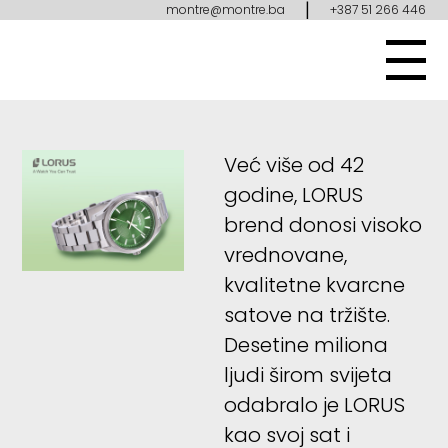
|
montre@montre.ba
+387 51 266 446
Već više od 42
godine, LORUS
brend donosi visoko
vrednovane,
kvalitetne kvarcne
satove na tržište.
Desetine miliona
ljudi širom svijeta
odabralo je LORUS
kao svoj sat i